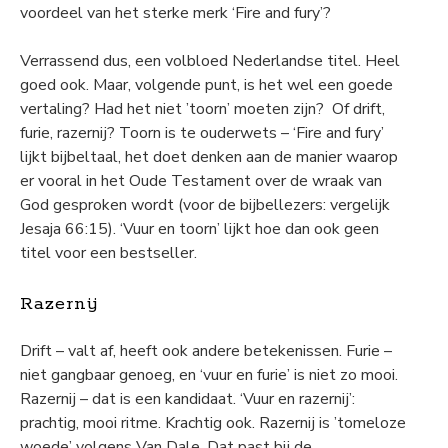
voordeel van het sterke merk ‘Fire and fury’?
Verrassend dus, een volbloed Nederlandse titel. Heel
goed ook. Maar, volgende punt, is het wel een goede
vertaling? Had het niet ’toorn’ moeten zijn? Of
drift,
furie, razernij? Toorn is te ouderwets – ‘Fire and fury’
lijkt bijbeltaal, het doet denken aan de manier waarop
er vooral in het Oude Testament over de wraak van
God gesproken wordt (voor de bijbellezers: vergelijk
Jesaja 66:15). ‘Vuur en toorn’ lijkt hoe dan ook geen
titel voor een bestseller.
Razernij
Drift – valt af, heeft ook andere betekenissen. Furie –
niet gangbaar genoeg, en ‘vuur en furie’ is niet zo mooi.
Razernij – dat is een kandidaat. ‘Vuur en razernij’:
prachtig, mooi ritme. Krachtig ook. Razernij is ’tomeloze
woede’ volgens Van Dale. Dat past bij de