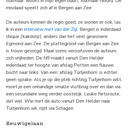
Alkmaar, woont in mijn eigen buurt, Alkmaar-Noord. De
misdaad speelt zich af in Bergen aan Zee.
De auteurs kennen de regio goed, ze wonen er ook, las
ik in een
interview met van der Zijl
. Bergen is inderdaad
chique (‘kakdorp’), anders dan het veel gewonere
Egmond aan Zee. De plattegrond van Bergen aan Zee
is trouw gevolgd. Maar soms veroorloven de auteurs
zich vrijheden. De N9 maakt vanuit Den Helder
inderdaad ter hoogte van afslag Petten een flauwe
bocht naar links. Van een ‘afslag Tuitjenhorn’ is echter
geen sprake. Als je op die plek richting Tuitjenhorn wilt,
moet je een onhandige smalle vlotbrug over en dan via
een secundaire weg verder oostelijk. Leuke fietsroute,
dat wel. Wie met de auto vanuit Den Helder naar
Tuitjenhorn wil, rijdt via Schagen.
Eeuwigelaan