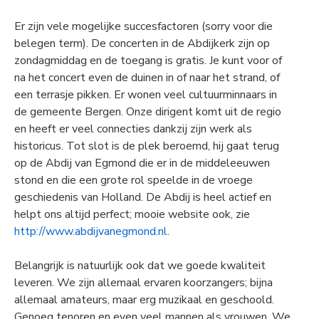
Er zijn vele mogelijke succesfactoren (sorry voor die
belegen term). De concerten in de Abdijkerk zijn op
zondagmiddag en de toegang is gratis. Je kunt voor of
na het concert even de duinen in of naar het strand, of
een terrasje pikken. Er wonen veel cultuurminnaars in
de gemeente Bergen. Onze dirigent komt uit de regio
en heeft er veel connecties dankzij zijn werk als
historicus. Tot slot is de plek beroemd, hij gaat terug
op de Abdij van Egmond die er in de middeleeuwen
stond en die een grote rol speelde in de vroege
geschiedenis van Holland. De Abdij is heel actief en
helpt ons altijd perfect; mooie website ook, zie
http://www.abdijvanegmond.nl
.
Belangrijk is natuurlijk ook dat we goede kwaliteit
leveren. We zijn allemaal ervaren koorzangers; bijna
allemaal amateurs, maar erg muzikaal en geschoold.
Genoeg tenoren en even veel mannen als vrouwen. We