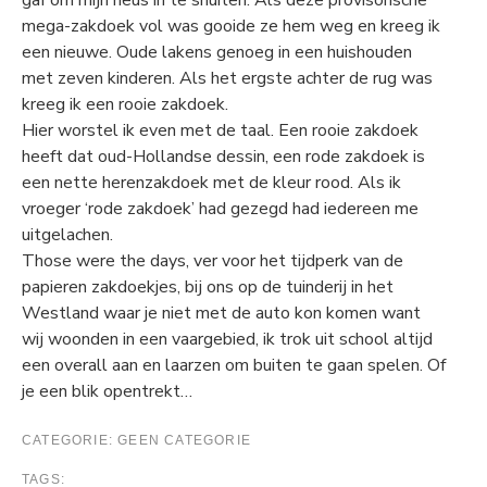
gaf om mijn neus in te snuiten. Als deze provisorische
mega-zakdoek vol was gooide ze hem weg en kreeg ik
een nieuwe. Oude lakens genoeg in een huishouden
met zeven kinderen. Als het ergste achter de rug was
kreeg ik een rooie zakdoek.
Hier worstel ik even met de taal. Een rooie zakdoek
heeft dat oud-Hollandse dessin, een rode zakdoek is
een nette herenzakdoek met de kleur rood. Als ik
vroeger ‘rode zakdoek’ had gezegd had iedereen me
uitgelachen.
Those were the days, ver voor het tijdperk van de
papieren zakdoekjes, bij ons op de tuinderij in het
Westland waar je niet met de auto kon komen want
wij woonden in een vaargebied, ik trok uit school altijd
een overall aan en laarzen om buiten te gaan spelen. Of
je een blik opentrekt…
CATEGORIE:
GEEN CATEGORIE
TAGS: