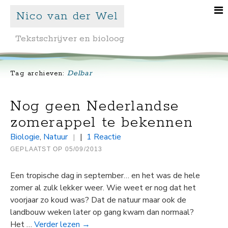
Nico van der Wel
Tekstschrijver en bioloog
Delbar
Tag archieven:
Nog geen Nederlandse
zomerappel te bekennen
Biologie
,
Natuur
|
1 Reactie
|
GEPLAATST OP
05/09/2013
Een tropische dag in september… en het was de hele
zomer al zulk lekker weer. Wie weet er nog dat het
voorjaar zo koud was? Dat de natuur maar ook de
landbouw weken later op gang kwam dan normaal?
Het …
Verder lezen
→