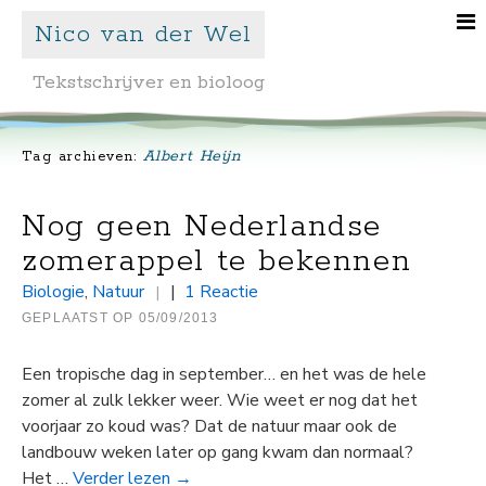
Nico van der Wel
Tekstschrijver en bioloog
Albert Heijn
Tag archieven:
Nog geen Nederlandse
zomerappel te bekennen
Biologie
,
Natuur
|
1 Reactie
|
GEPLAATST OP
05/09/2013
Een tropische dag in september… en het was de hele
zomer al zulk lekker weer. Wie weet er nog dat het
voorjaar zo koud was? Dat de natuur maar ook de
landbouw weken later op gang kwam dan normaal?
Het …
Verder lezen
→