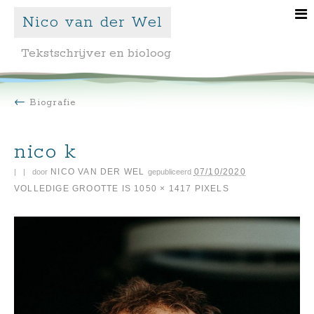
Nico van der Wel
Tekstschrijver en bioloog
←
Biografie
nico k
NICO VAN DER WEL
07/10/2020
|
|
door
gepubliceerd
VOLLEDIGE GROOTTE IS
1050 × 1417
PIXELS